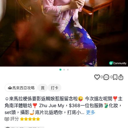
0
0
馬來西亞攻略
買
打卡
☺️來馬拉梗係要影返輯娘惹服留念啦😜 今次搵左呢間❣︎主
角南洋體驗坊❣︎ Zhu Jue My，$368一位包服飾🥻化妝，
set頭，攝影🤳🏻底片比返晒你，打底小
...
更多
評分