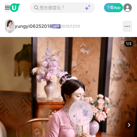
下載App
yungyi06252018
2025/12/10
1
/
3
Next