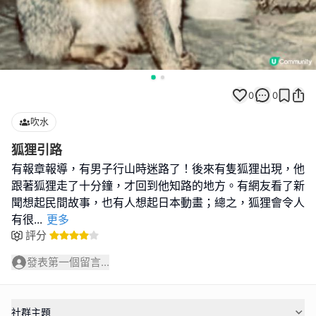
0
0
吹水
狐狸引路
有報章報導，有男子行山時迷路了！後來有隻狐狸出現，他
跟著狐狸走了十分鐘，才回到他知路的地方。有網友看了新
聞想起民間故事，也有人想起日本動畫；總之，狐狸會令人
有很
...
更多
評分
發表第一個留言...
社群主題