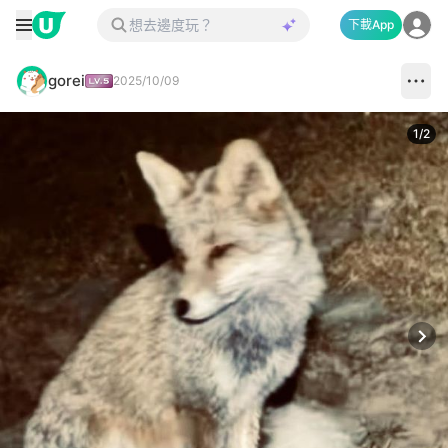
下載App
gorei
2025/10/09
1
/
2
Next