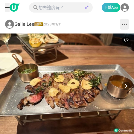
下載App
Gaile Lee
2023/01/11
1
/
2
Next