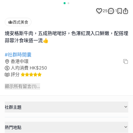
25
1
西式美食
燒安格斯牛肉，五成熟啱啱好，色澤紅潤入口鮮嫩，配搭埋
蒜蓉汁食味道一流👍
#社群時間囊
香港中環
人均消費
HK$
250
評分
顯示所有留言(
1
)...
社群主題
熱門地點