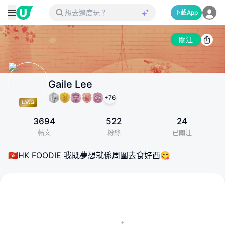
下載App
關注
Gaile Lee
+
76
3694
522
24
帖文
粉絲
已關注
🇭🇰HK FOODIE 我既夢想就係周圍去食好西😋