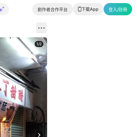
下載App
創作者合作平台
登入/註冊
1
/
2
即睇更多社