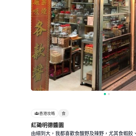
香港攻略
食
紅磡明德醬園
由細到大，我都喜歡食酸野及辣野，尤其食蝦餃