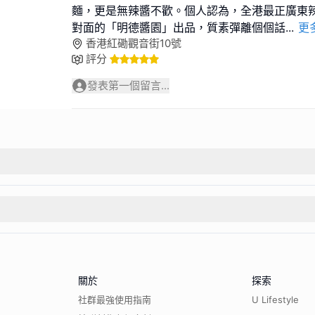
麵，更是無辣醬不歡。個人認為，全港最正廣東
對面的「明德醬園」出品，質素彈離個個話
...
更
香港紅磡觀音街10號
評分
發表第一個留言...
關於
探索
社群最強使用指南
U Lifestyle