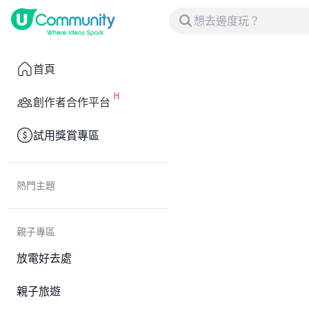
首頁
創作者合作平台
試用獎賞專區
熱門主題
親子專區
放電好去處
親子旅遊