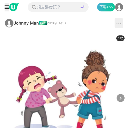
下載App
Johnny Man
2026/04/13
1
/
2
Next