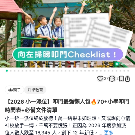
27
2
親子
升學教育
【2026 小一派位】叩門最強懶人包🔥70+小學叩門
時間表+必備文件清單
小一統一派位終於放榜！萬一結果未如理想，又或想向心儀
神校放手一博，千萬不要慌張！正因為 2026 年度參加派
位人數大跌至 16,345 人，創下 12 年新低，
...
更多