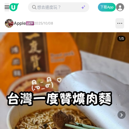
下載App
Apple
2025/10/08
1
/
5
Next