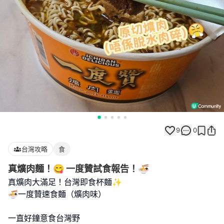
9
0
台灣攻略
食
真爌肉麵！😋 一度贊試食報告！🍜
真爌肉大滿足！台灣即食杯麵✨
🍜一度贊速食麵（爌肉味）
一直好鐘意食台灣野