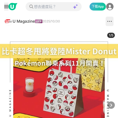
下載App
U Magazine
2025/10/30
1
/
5
Next