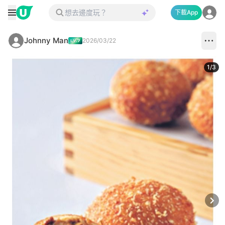
下載App
Johnny Man
2026/03/22
1
/
3
Next