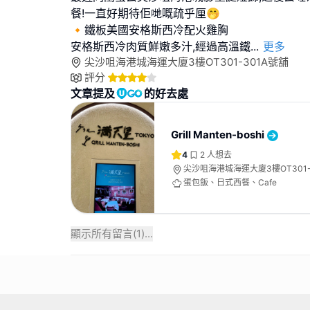
餐!一直好期待佢哋嘅疏乎厘🤭
🔸鐵板美國安格斯西冷配火雞胸
安格斯西冷肉質鮮嫩多汁,經過高溫鐵
...
更多
尖沙咀海港城海運大廈3樓OT301-301A號舖
評分
文章提及
的好去處
Grill Manten-boshi
4
2
人想去
尖沙咀海港城海運大廈3樓OT301-
蛋包飯、日式西餐、Cafe
顯示所有留言(
1
)...