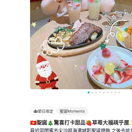
節日限定
聖誕Moments
🇭🇰聖誕🎄驚喜打卡甜品🍓草苺大福疏乎厘
最近同閨蜜去尖沙咀海港城影聖誕燈飾,之後去咗ｸ