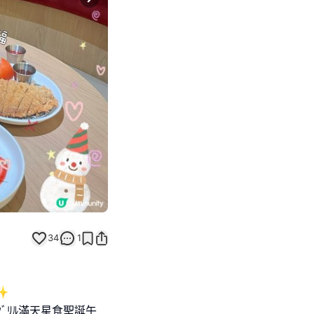
Next slide
34
1
✨
ﾞﾘﾙ滿天星食聖誕午