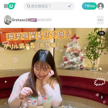
下載App
Gretaso28
2025/12/21
1
/
9
Next