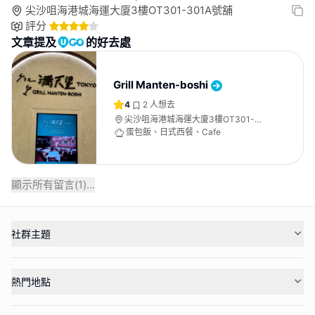
尖沙咀海港城海運大廈3樓OT301-301A號舖
評分
文章提及
的好去處
Grill Manten-boshi
4
2
人想去
尖沙咀海港城海運大廈3樓OT301-
301A號舖
蛋包飯、日式西餐、Cafe
顯示所有留言(
1
)...
社群主題
熱門地點