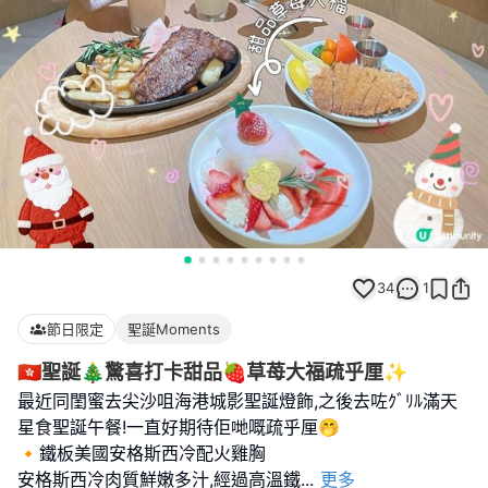
34
1
節日限定
聖誕Moments
🇭🇰聖誕🎄驚喜打卡甜品🍓草苺大福疏乎厘✨
最近同閨蜜去尖沙咀海港城影聖誕燈飾,之後去咗ｸﾞﾘﾙ滿天
星食聖誕午餐!一直好期待佢哋嘅疏乎厘🤭
🔸鐵板美國安格斯西冷配火雞胸
安格斯西冷肉質鮮嫩多汁,經過高溫鐵
...
更多