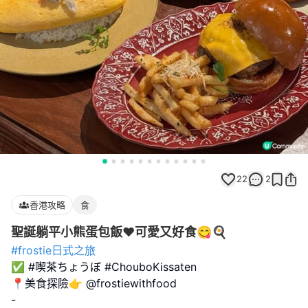
22
2
香港攻略
食
聖誕躺平小熊蛋包飯❤️可愛又好食😋🍳
#frostie日式之旅
✅ #喫茶ちょうぼ #ChouboKissaten
📍美食探險👉 @frostiewithfood
-