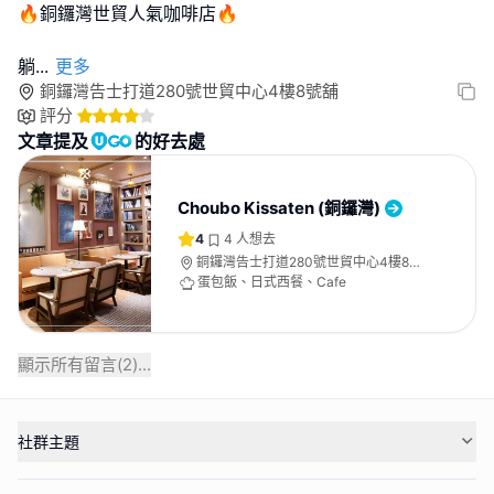
🔥銅鑼灣世貿人氣咖啡店🔥
躺
...
更多
銅鑼灣告士打道280號世貿中心4樓8號舖
評分
文章提及
的好去處
Choubo Kissaten (銅鑼灣)
4
4
人想去
銅鑼灣告士打道280號世貿中心4樓8號
舖
蛋包飯、日式西餐、Cafe
顯示所有留言(
2
)...
社群主題