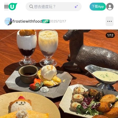
下載App
frostiewithfood
2025/12/17
1
/
12
Next