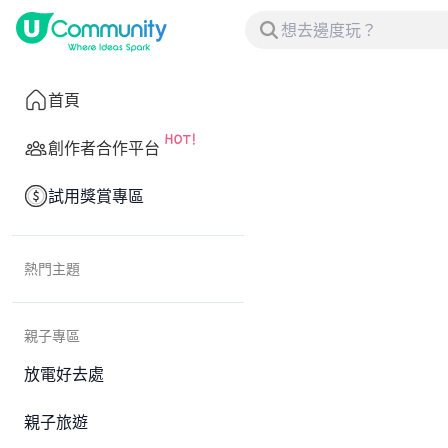
首頁
創作者合作平台
試用獎賞專區
熱門主題
親子專區
放電好去處
親子旅遊