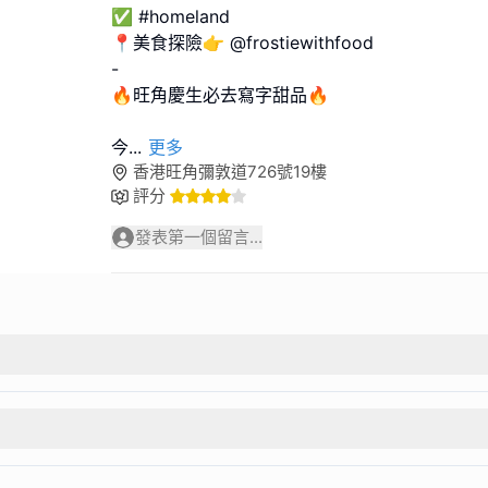
✅ #homeland
📍美食探險👉 @frostiewithfood
-
🔥旺角慶生必去寫字甜品🔥
今
...
更多
香港旺角彌敦道726號19樓
評分
發表第一個留言...