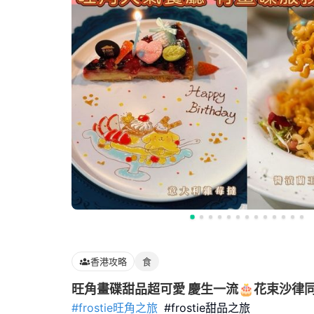
香港攻略
食
旺角畫碟甜品超可愛 慶生一流🎂花束沙律同
#frostie旺角之旅
#frostie甜品之旅