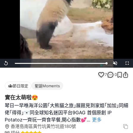
Loaded
:
Replay
Unmute
Full
100.00%
7
0
節日限定
聖誕Moments
實在太萌啦😍
琴日一早喺海洋公園｢大熊貓之旅｣展館見到家姐｢加加｣同細
佬｢得得｣🐻‍❄️同全球知名迷因平台9GAG 首個原創 IP
Potatoz一齊玩一齊食早餐,開心指數💕
...
更多
香港島南區黃竹坑黃竹坑道180號
評分