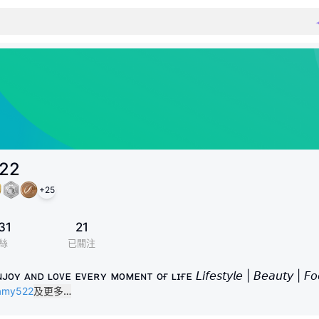
22
+
25
31
21
絲
已關注
 ᴇᴠᴇʀʏ ᴍᴏᴍᴇɴᴛ ᴏғ ʟɪғᴇ 𝘓𝘪𝘧𝘦𝘴𝘵𝘺𝘭𝘦 | 𝘉𝘦𝘢𝘶𝘵𝘺 | 𝘍𝘰𝘰𝘥𝘪𝘦 
/amy522
及更多…