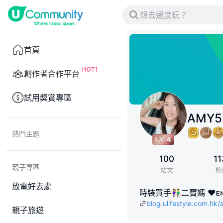
首頁
創作者合作平台
試用獎賞專區
AMY5
熱門主題
100
11
親子專區
帖文
粉
放電好去處
時裝買手👫二寶媽 ❤️ᴇɴᴊᴏʏ ᴀɴᴅ ʟᴏᴠᴇ
blog.ulifestyle.com.hk
親子旅遊