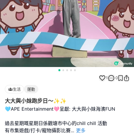
1
0
生活
運動
大大與小妹跑步日～✨✨
🩵APE Entertainment🩷呈獻: 大大與小妹海濱FUN
過去星期嘅星期日係觀塘市中心的chill chill 活動
有市集遊戲/打卡/寵物攝影比賽
...
更多