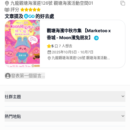
九龍觀塘海濱道126號 觀塘海濱活動空間01
評分
文章提及
的好去處
觀塘海濱中秋市集 【Marketoo x
香城 - Moon濱兔朋友】
5
7
人想去
2025年10月5日 - 10月7日
九龍觀塘海濱道126號 觀塘海濱活動空
間01
發表第一個留言...
社群主題
熱門地點