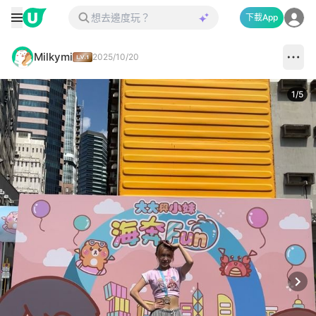
下載App
Milkymi
2025/10/20
1
/
5
Next