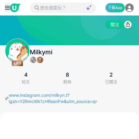
下載App
關注
Milkymi
4
8
2
帖文
粉絲
已關注
www.instagram.com/milkyn.t?
igsh=Y2RmcWk1cHRsenFw&utm_source=qr