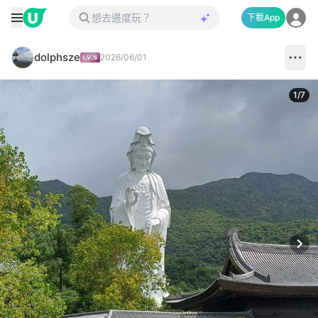
下載App
dolphsze
2026/06/01
1
/
7
Next