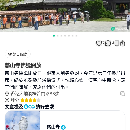
7
4
節日限定
慈山寺佛誕開放
慈山寺佛誕開放日，跟家人到寺參觀，今年是第三年參加出
席，終於能夠參加浴佛儀式，洗滌心靈，清空心中雜念，義
工們的講解，感謝他們的付出。
香港大埔洞梓普門路88號
評分
文章提及
的好去處
慈山寺