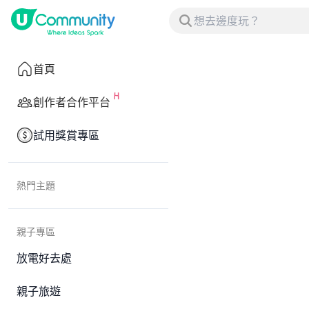
首頁
創作者合作平台
試用獎賞專區
熱門主題
親子專區
放電好去處
親子旅遊