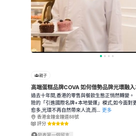
親子
高端蛋糕品牌COVA 如何借勢品牌光環融入
過去十年間,香港的零售與餐飲生態正悄然轉變。
險的「引進國際名牌+本地營運」模式,如今面對
愈多,光環不再自然帶來人流,而
...
更多
香港金鐘金鐘道88號
評分
發表第一個留言...