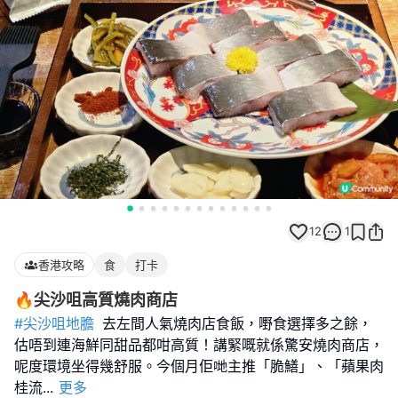
12
1
香港攻略
食
打卡
🔥尖沙咀高質燒肉商店
#尖沙咀地膽
去左間人氣燒肉店食飯，嘢食選擇多之餘，
估唔到連海鮮同甜品都咁高質！講緊嘅就係驚安燒肉商店，
呢度環境坐得幾舒服。今個月佢哋主推「脆鱔」、「蘋果肉
桂流
...
更多