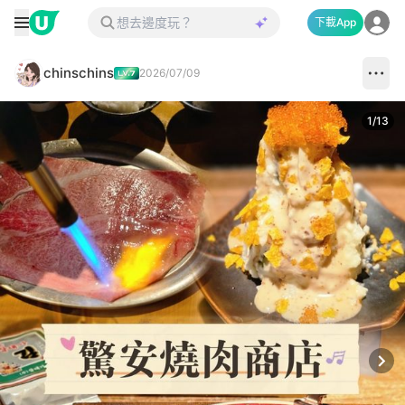
下載App
chinschins
2026/07/09
1
/
13
Next