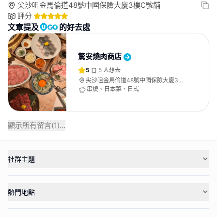
尖沙咀金馬倫道48號中國保險大廈3樓C號舖
評分
文章提及
的好去處
驚安燒肉商店
5
5
人想去
尖沙咀金馬倫道48號中國保險大廈3樓
C號舖
串燒、日本菜、日式
顯示所有留言(
1
)...
社群主題
熱門地點