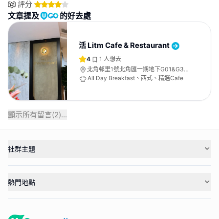
評分
文章提及
的好去處
活 Litm Cafe & Restaurant
4
1
人想去
北角邨里1號北角匯一期地下G01&G32
號舖
All Day Breakfast、西式、精選Cafe
顯示所有留言(
2
)...
社群主題
熱門地點