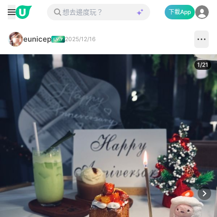
下載App
eunicep
2025/12/16
1
/
21
Next