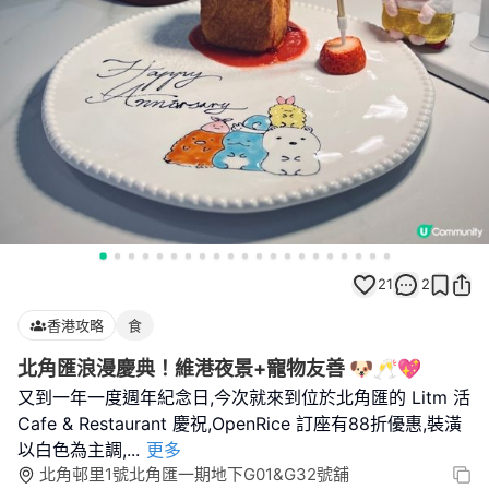
21
2
香港攻略
食
北角匯浪漫慶典！維港夜景+寵物友善 🐶🥂💖
又到一年一度週年紀念日,今次就來到位於北角匯的 Litm 活
Cafe & Restaurant 慶祝,OpenRice 訂座有88折優惠,裝潢
以白色為主調,
...
更多
北角邨里1號北角匯一期地下G01&G32號舖