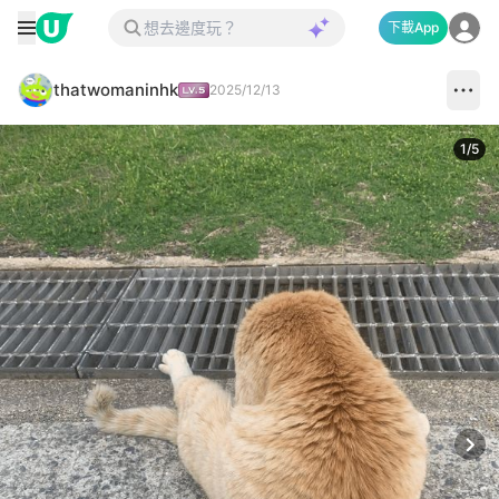
下載App
thatwomaninhk
2025/12/13
1
/
5
Next