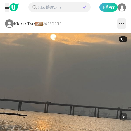
下載App
Kktse Tse
2025/12/19
1
/
3
Next