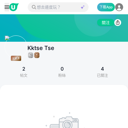
下載App
關注
Kktse Tse
2
0
4
帖文
粉絲
已關注