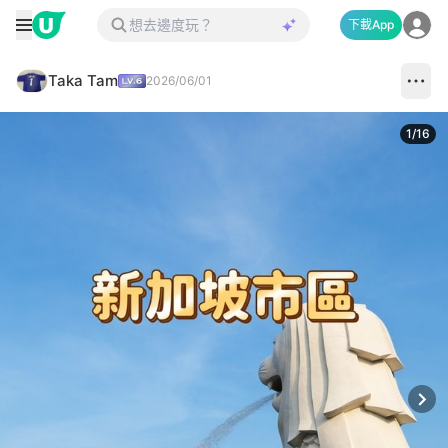
下載App
Taka Tam
2026/06/01
1
/
16
Next