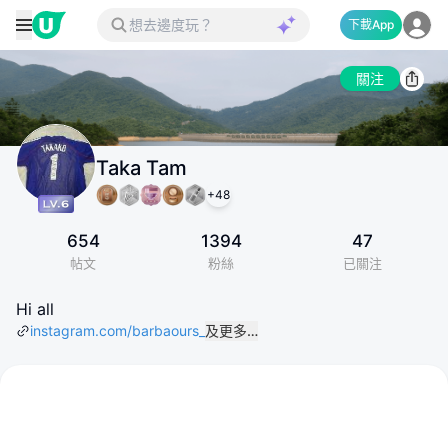
下載App
關注
Taka Tam
+
48
654
1394
47
帖文
粉絲
已關注
Hi all
instagram.com/barbaours_
及更多…