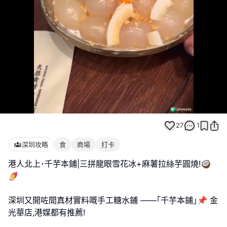
Loaded
:
Unmute
100.00%
27
1
深圳攻略
食
商場
打卡
港人北上･千芋本鋪|三拼龍眼雪花冰+麻薯拉絲芋圓燒!🥥
🍠
深圳又開咗間真材實料嘅手工糖水鋪 ——｢千芋本鋪｣📌 金
光華店,港媒都有推薦!