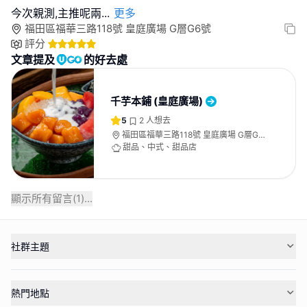
今次親測,主推呢兩
...
更多
福田區福華三路118號 皇庭廣場 G層G6號
評分
文章提及
的好去處
千芋本鋪 (皇庭廣場)
5
2
人想去
福田區福華三路118號 皇庭廣場 G層G6
號
甜品、中式、甜品店
顯示所有留言(
1
)...
社群主題
熱門地點