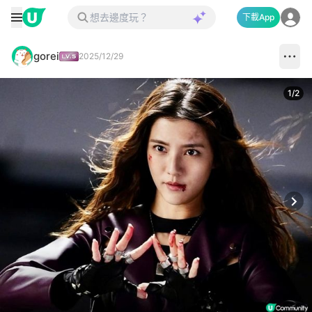
下載App
gorei
2025/12/29
1
/
2
Next