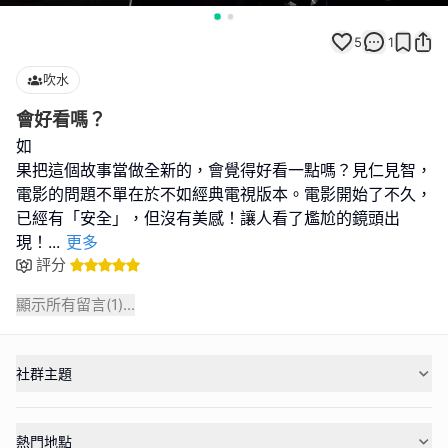
5
1
吹水
會好看嗎？
如
果把這個故事當做全新的，會覺得好看一點嗎？見仁見智，
電影的問題不單在於不如經典電視版本。電影開始了不久，
已經有「安全」，但沒有美感！讓人看了尷尬的鏡頭出
現！
...
更多
評分
顯示所有留言(
1
)...
社群主題
熱門地點