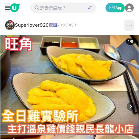
下載App
Superlover920
2026/06/01
1
/
9
Next