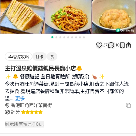
37
10
香港攻略
打卡
食
主打溫泉雞價錢親民長龍小店🐥
✨ 🐥 餐廳遊記:全日雞實驗所 (通菜街) 🍗 ✨
今次行過旺角通菜街,見到一間長龍小店,好奇之下跟住人流
去搵食,發現這店餐牌種類非常簡單,主打售賣不同部位的
溫
...
更多
香港旺角西洋菜南街
評分
顯示所有留言(
10
)...