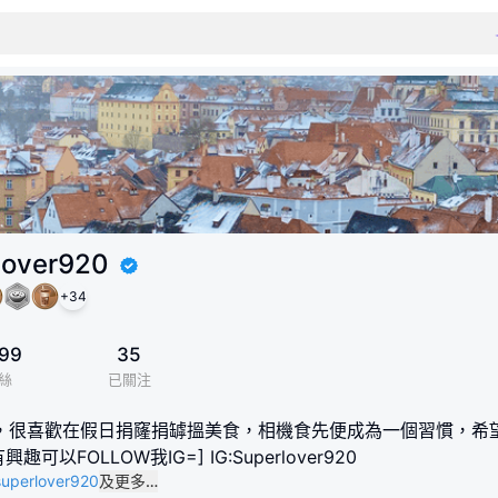
lover920
+
34
99
35
絲
已關注
，很喜歡在假日捐窿捐罅搵美食，相機食先便成為一個習慣，希
可以FOLLOW我IG=] IG:Superlover920
/superlover920
及更多…