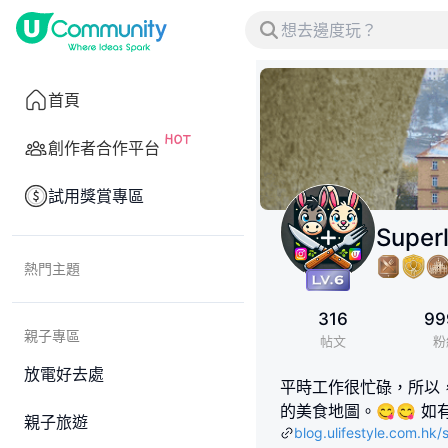
首頁
創作者合作平台
試用獎賞專區
Super
熱門主題
316
99
親子專區
帖文
粉
放電好去處
平時工作很忙碌，所以
的美食地圖。😋😋 如有興趣
親子旅遊
blog.ulifestyle.com.hk