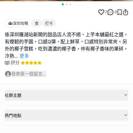
7
0
深圳攻略
食
打卡
係深圳羅湖站新開的甜品店人流不絕，上芋本舖最紅之選，
有煙韌的芋圓，口感Q彈，配上鮮草，口感特別非常夾。另
外的椰子雪糕，吃到濃濃的椰子香，仲有椰子香味的果碎，
冷熱
...
更多
評分
發表第一個留言...
社群主題
熱門地點