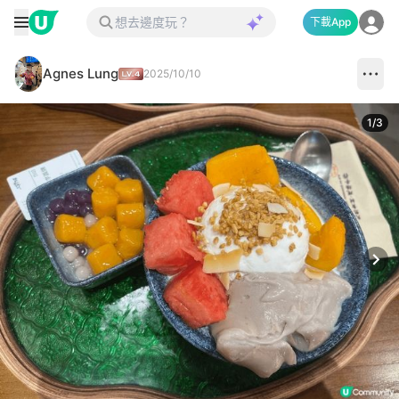
下載App
Agnes Lung
2025/10/10
1
/
3
Next