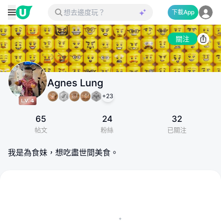
下載App
關注
Agnes Lung
+
23
65
24
32
帖文
粉絲
已關注
我是為食妹，想吃盡世間美食。