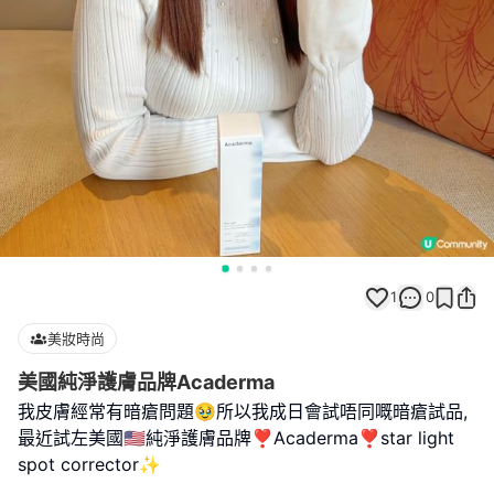
1
0
美妝時尚
美國純淨護膚品牌Acaderma
我皮膚經常有暗瘡問題🥹所以我成日會試唔同嘅暗瘡試品,
最近試左美國🇺🇸純淨護膚品牌❣︎Acaderma❣︎star light
spot corrector✨