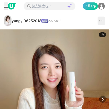
下載App
yungyi06252018
2026/01/09
1
/
4
Next