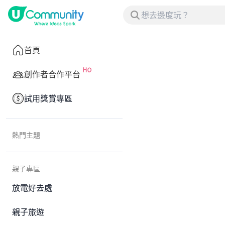
首頁
創作者合作平台
試用獎賞專區
熱門主題
親子專區
放電好去處
親子旅遊