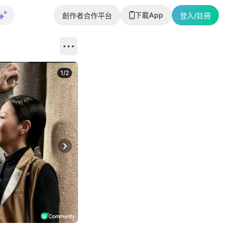
下載App
創作者合作平台
登入/註冊
1
/
2
即睇更多社
Next slide
返回帖文