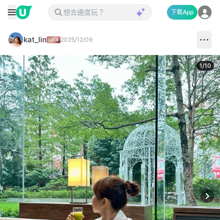
下載App
kat_lin
2025/12/09
1
/
10
Next