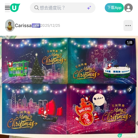
下載App
Carissa
2025/12/25
1
/
8
Next