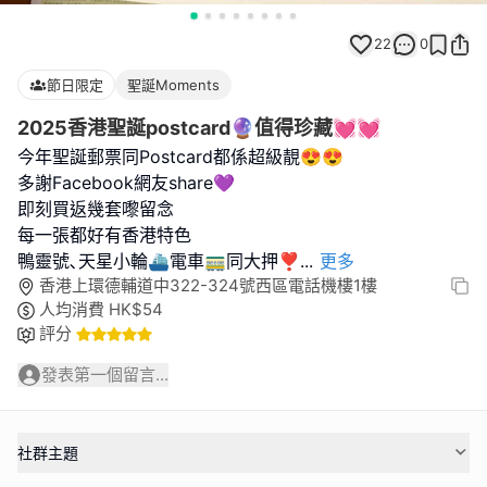
22
0
節日限定
聖誕Moments
2025香港聖誕postcard🔮值得珍藏💓💓
今年聖誕郵票同Postcard都係超級靚😍😍
多謝Facebook網友share💜
即刻買返幾套嚟留念
每一張都好有香港特色
鴨靈號､天星小輪⛴️電車🚃同大押❣
...
更多
香港上環德輔道中322-324號西區電話機樓1樓
人均消費
HK$
54
評分
發表第一個留言...
社群主題