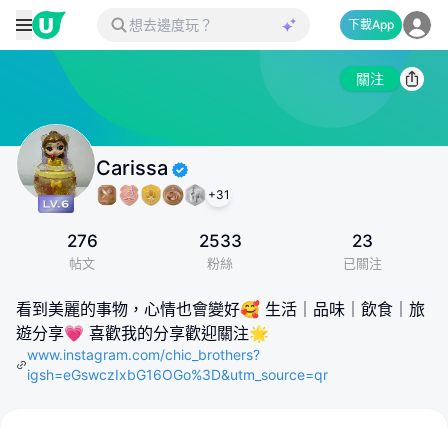
下載App
關注
Carissa
+
31
276
2533
23
帖文
粉絲
已關注
看到美麗的事物，心情也會變好🥰 生活｜品味｜飲食｜旅
遊分享💗 喜歡我的分享歡迎關注🌟
www.instagram.com/chic_brothers?
igsh=eGswczIxbG16OGo%3D&utm_source=qr