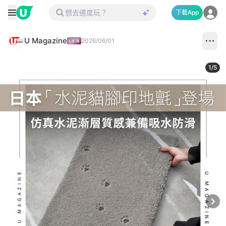
下載App
U Magazine
2026/06/01
1
/
5
Next