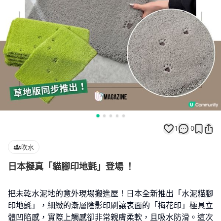
1
0
吹水
日本擬真「貓腳印地氈」登場 ！
把未乾水泥地的意外現場搬進屋！日本全新推出「水泥貓腳
印地氈」，細緻的漸層陰影印刷讓表面的「梅花印」極具立
體凹陷感，實際上觸感卻非常親膚柔軟，且吸水防滑。這次