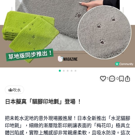
1
0
吹水
日本擬真「貓腳印地氈」登場 ！
把未乾水泥地的意外現場搬進屋！日本全新推出「水泥貓腳
印地氈」，細緻的漸層陰影印刷讓表面的「梅花印」極具立
體凹陷感，實際上觸感卻非常親膚柔軟，且吸水防滑。這次