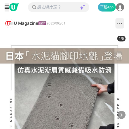
下載App
U Magazine
2026/06/01
1
/
5
Next