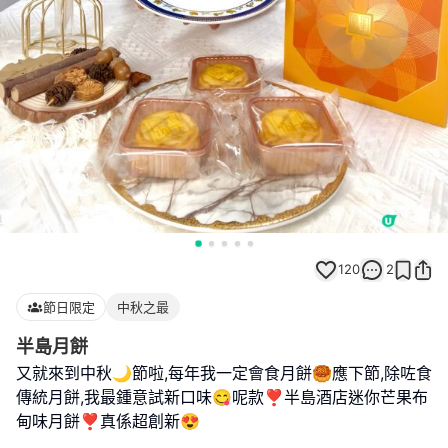
120
2
節日限定
中秋之最
半島月餅
又就來到中秋🌙節啦,每年我一定會食月餅🥮應下節,除咗食
傳統月餅,我最鍾意試新口味😋呢款❣︎半島酒店迷你芒果布
甸味月餅❣︎真係超創新😍