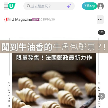
下載App
U Magazine
2025/10/30
1
/
6
Next