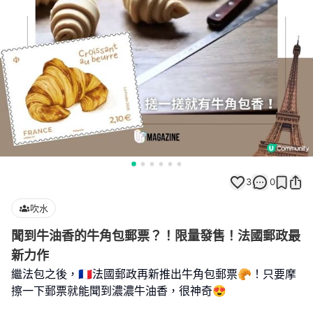
3
0
吹水
聞到牛油香的牛角包郵票？！限量發售！法國郵政最
新力作
繼法包之後，🇫🇷法國郵政再新推出牛角包郵票🥐！只要摩
擦一下郵票就能聞到濃濃牛油香，很神奇😍