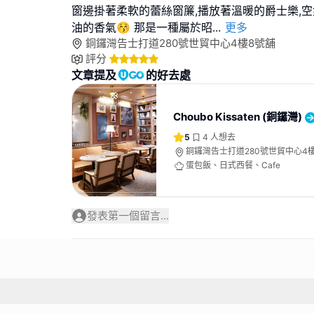
窗邊掛著柔軟的蕾絲窗簾,播放著溫暖的爵士樂,
油的香氣😚 那是一種屬於昭
...
更多
銅鑼灣告士打道280號世貿中心4樓8號舖
評分
文章提及
的好去處
Choubo Kissaten (銅鑼灣)
5
4
人想去
銅鑼灣告士打道280號世貿中心4
蛋包飯、日式西餐、Cafe
發表第一個留言...