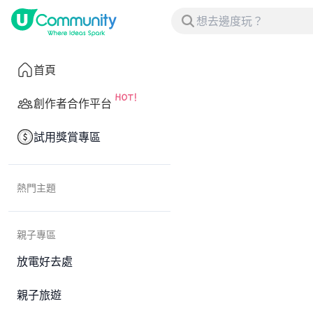
首頁
創作者合作平台
試用獎賞專區
熱門主題
親子專區
放電好去處
親子旅遊