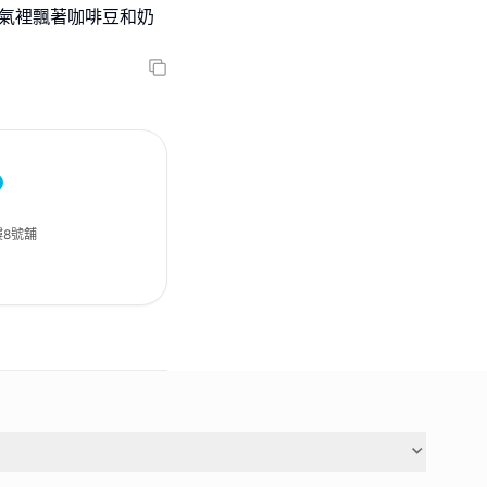
空氣裡飄著咖啡豆和奶
樓8號舖