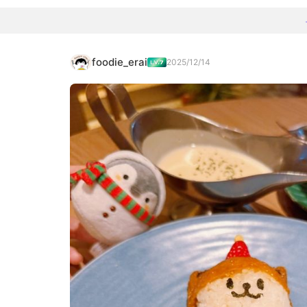
foodie_erai
2025/12/14