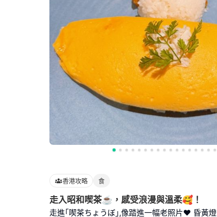
香港攻略
食
走入昭和喫茶☕️，感受浪漫與溫柔🥰！
走進｢喫茶ちょうぼ｣,像踏進一幅老照片❤️ 昏黃