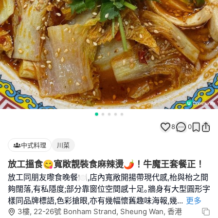
8
0
中式料理
川菜
放工搵食😋寬敞靚裝食麻辣燙🌶️！牛魔王套餐正！
放工同朋友嚟食晚餐🍽️,店內寬敞開揚帶現代感,枱與枱之間
夠闊落,有私隱度;部分靠窗位空間感十足｡牆身有大型圓形字
樣同品牌標語,色彩搶眼,亦有幾幅懷舊趣味海報,幾
...
更多
3樓, 22-26號 Bonham Strand, Sheung Wan, 香港