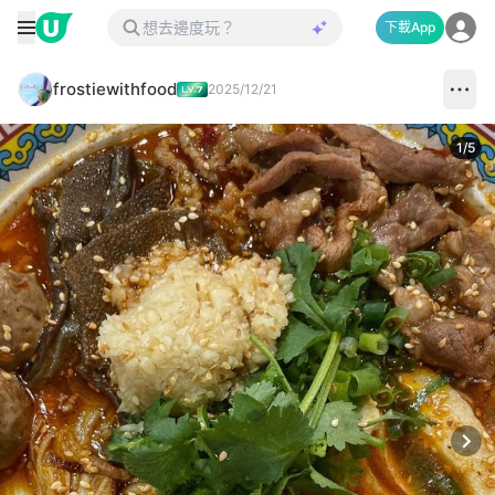
下載App
frostiewithfood
2025/12/21
1
/
5
Next