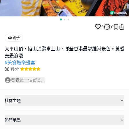
0
0
親子
太平山頂，搭山頂纜車上山，睇全香港最靚維港景色。黃昏
#美食遊樂盛宴
評分
發表第一個留言...
社群主題
熱門地點