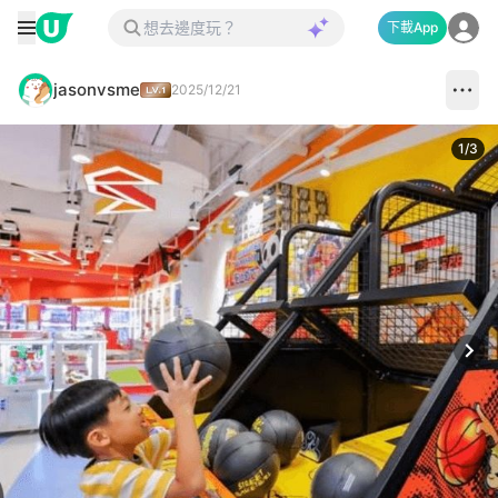
下載App
jasonvsme
2025/12/21
1
/
3
Next