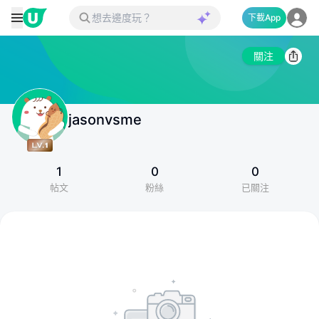
下載App
關注
jasonvsme
1
0
0
帖文
粉絲
已關注