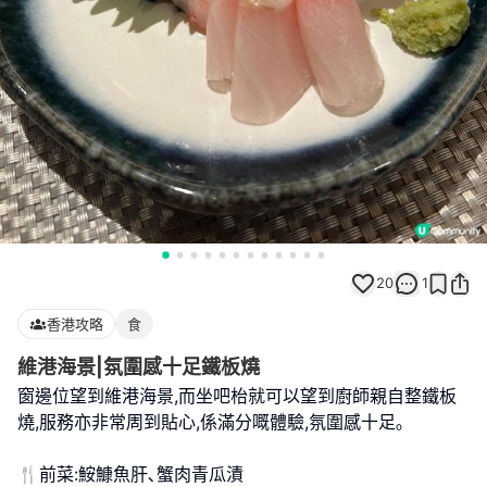
20
1
香港攻略
食
維港海景|氛圍感十足鐵板燒
窗邊位望到維港海景,而坐吧枱就可以望到廚師親自整鐵板
燒,服務亦非常周到貼心,係滿分嘅體驗,氛圍感十足｡
🍴前菜:鮟鱇魚肝､蟹肉青瓜漬