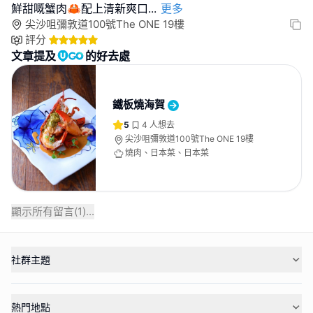
鮮甜嘅蟹肉🦀配上清新爽口
...
更多
尖沙咀彌敦道100號The ONE 19樓
評分
文章提及
的好去處
鐵板燒海賀
5
4
人想去
尖沙咀彌敦道100號The ONE 19樓
燒肉、日本菜、日本菜
顯示所有留言(
1
)...
社群主題
熱門地點