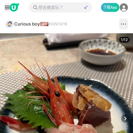
下載App
Curious boy
2025/12/16
1
/
12
Next