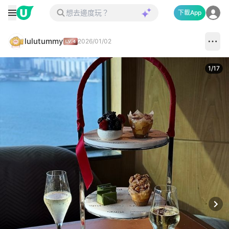
下載App
lulutummy
2026/01/02
1
/
17
Next