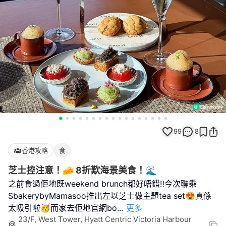
99
8
香港攻略
食
芝士控注意！🧀 8折歎海景美食！🌊
之前食過佢地既weekend brunch都好唔錯‼️今次聯乘
SbakerybyMamasoo推出左以芝士做主題tea set😍真係
太吸引啦🥳而家去佢地官網bo
...
更多
23/F, West Tower, Hyatt Centric Victoria Harbour