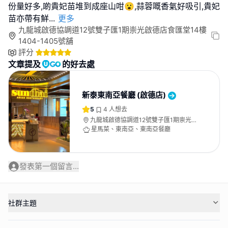
份量好多,啲貴妃苗堆到成座山咁😮,蒜蓉嘅香氣好吸引,貴妃
苗亦帶有鮮
...
更多
九龍城啟德協調道12號雙子匯1期崇光啟德店食匯堂14樓
1404-1405號舖
評分
文章提及
的好去處
新泰東南亞餐廳 (啟德店)
5
4
人想去
九龍城啟德協調道12號雙子匯1期崇光啟
德店食匯堂14樓1404-1405號舖
星馬菜、東南亞、東南亞餐廳
發表第一個留言...
社群主題