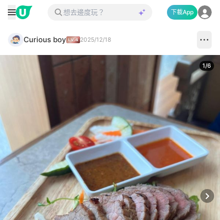
下載App
Curious boy
2025/12/18
1
/
6
Next