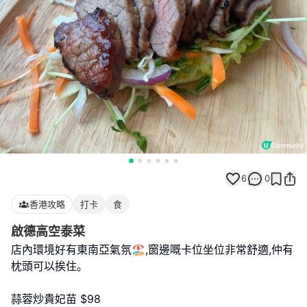
6
0
香港攻略
打卡
食
啟德高空泰菜
店內環境好有東南亞氣氛🏖,窗邊嘅卡位坐位非常舒適,仲有
枕頭可以挨住｡
蒜蓉炒貴妃苗 $98