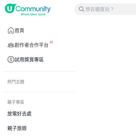
首頁
創作者合作平台
試用獎賞專區
熱門主題
親子專區
放電好去處
親子旅遊