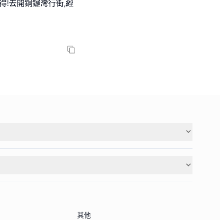
得!去開銅鑼灣行街,經
其他