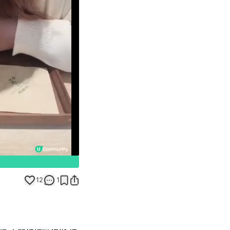
Unmute
12
1