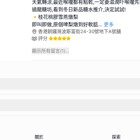
天氣轉涼,最近喉嚨都有點乾,一定要滋潤吓喉嚨先
過龍糖坊,看到冬日新品糖水推介,決定試試!
🔸桂花桃膠雪燕燉梨
即叫即做,原個啤梨燉到好軟腍
...
更多
香港銅鑼灣波斯富街24-30號地下A號舖
評分
顯示所有留言(
1
)...
關於
探索