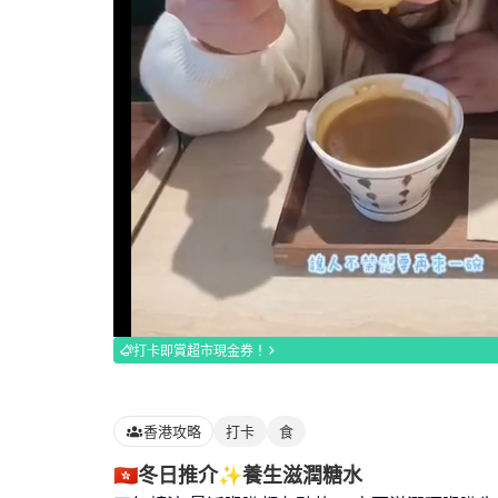
Loaded
:
100.00%
打卡即賞超市現金券！
香港攻略
打卡
食
🇭🇰冬日推介✨養生滋潤糖水